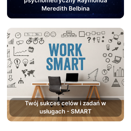
psychometryczny Raymonda
pewność w zarządzaniu
Meredith Belbina
efektywnym zespołem.
Twój sukces celów i zadań w
usługach - SMART
Zwiększ powodzenie planów o 90%.