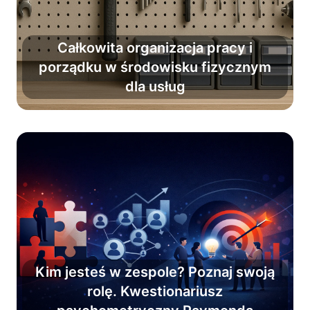
Całkowita organizacja pracy i
Wprowadź nawyk porządku i
porządku w środowisku fizycznym
organizacji pracy jako stały element
dla usług
codzienności.
Kim jesteś w zespole? Poznaj swoją
rolę. Kwestionariusz
Poznaj role zespołowe i osiągnij