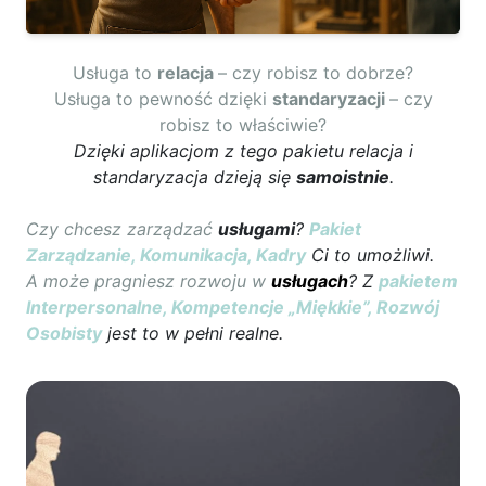
Usługa to
relacja
– czy robisz to dobrze?
Usługa to pewność dzięki
standaryzacji
– czy
robisz to właściwie?
Dzięki aplikacjom z tego pakietu relacja i
standaryzacja dzieją się
samoistnie
.
Czy chcesz zarządzać
usługami
?
Pakiet
Zarządzanie, Komunikacja, Kadry
Ci to umożliwi.
A może pragniesz rozwoju w
usługach
? Z
pakietem
Interpersonalne, Kompetencje „Miękkie”, Rozwój
Osobisty
jest to w pełni realne.