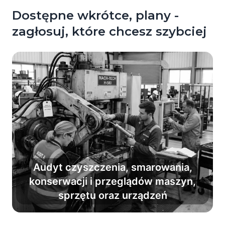
Dostępne wkrótce, plany -
zagłosuj, które chcesz szybciej
Audyt czyszczenia, smarowania,
konserwacji i przeglądów maszyn,
Zamień frustrację na efektywność i
sprzętu oraz urządzeń
utrzymuj sprzęt w dobrym stanie.