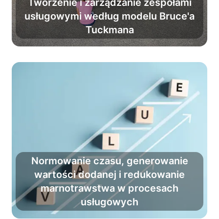
Tworzenie i zarządzanie zespołami
usługowymi według modelu Bruce'a
Pokonaj chaos i zmień grupę
Tuckmana
w profesjonalny zespół.
Normowanie czasu, generowanie
wartości dodanej i redukowanie
Zredukuj marnotrawstwo i zwiększ
marnotrawstwa w procesach
wartość dodaną, przy okazji
usługowych
ułatwiając pracę codzienną.