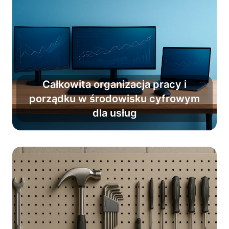
Całkowita organizacja pracy i
Wprowadź nawyk porządku i
porządku w środowisku cyfrowym
organizacji jako stały element
dla usług
codzienności.