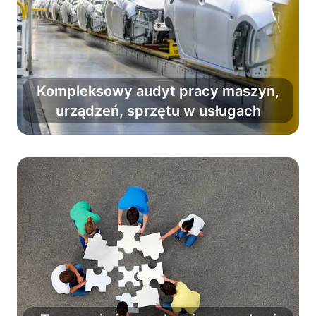
Kompleksowy audyt pracy maszyn,
Zminimalizuj ryzyko usterek i pracuj
urządzeń, sprzętu w usługach
bez strat maszynogodzin.