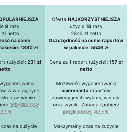
OPULARNIEJSZA
Oferta
NAJKORZYSTNIEJSZA
ie
8
razy
użycie
18
razy
 zł netto
2842 zł netto
ość na cenie
Oszczędność na cenie raportów
akiecie: 1880 zł
w pakiecie: 5546 zł
rt (użycie):
231 zł
Cena za
1
raport (użycie):
157 zł
netto
netto
 wygenerowania
Możliwość wygenerowania
ów zawierających
osiemnastu
raportów
ski oraz wyniki.
zawierających wykres, wnioski
ierz
przykładowy
oraz wyniki. Zobacz i pobierz
aport
.
przykładowy raport
.
czas na zużycie
Maksymalny czas na zużycie