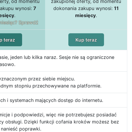
ferty, od momentu
zakupionej oferty, od momentu
zakupu wynosi:
7
dokonania zakupu wynosi:
11
esięcy
.
miesięcy
.
iesiąc? Sprawdź
p teraz
Kup teraz
 jeden lub kilka naraz. Sesje nie są ograniczone
asowo.
yznaczonym przez siebie miejscu.
adnym stopniu przechowywane na platformie.
ach i systemach mających dostęp do internetu.
nicje i podpowiedzi, więc nie potrzebujesz posiadać
zy obsługi. Dzięki funkcji cofania kroków możesz bez
 nanieść poprawki.