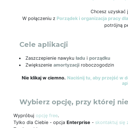
Chcesz uzyskać 
W połączeniu z
Porządek i organizacja pracy d
potrójną 
Cele aplikacji
Zaszczepienie nawyku
ładu
i
porządku
Zwiększenie
amortyzacji
roboczogodzin
Nie klikaj w ciemno.
Naciśnij tu, aby przejść w 
ap
Wybierz opcję, przy której nie
Wypróbuj
opcję free
.
Tylko dla Ciebie - opcja
Enterprise
-
skontaktuj się 