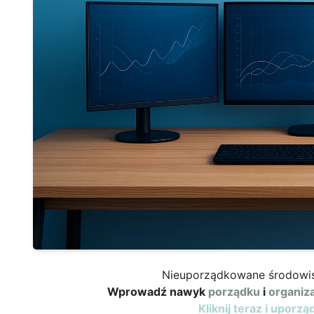
Nieuporządkowane środowis
Wprowadź nawyk
porządku
i
organiza
Kliknij teraz i uporz