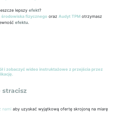
jeszcze lepszy
efekt
?
la środowiska fizycznego
oraz
Audyt TPM
otrzymasz
pewność
efektu
.
dół i zobaczyć wideo instruktażowe z przejścia przez
likację.
 stracisz
z nami
aby uzyskać wyjątkową ofertę skrojoną na miarę