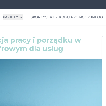
PAKIETY
SKORZYSTAJ Z KODU PROMOCYJNEGO
ja pracy i porządku w
frowym dla usług