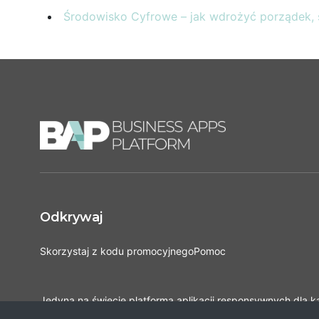
Środowisko Cyfrowe – jak wdrożyć porządek, s
Odkrywaj
Skorzystaj z kodu promocyjnego
Pomoc
Jedyna na świecie platforma aplikacji responsywnych dla 
Opracowana na podstawie najlepszych i najnowszych prak