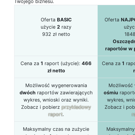
Twojego biznesu.
Oferta
BASIC
Oferta
NAJP
użycie
2
razy
użyc
932 zł netto
1848
Oszczędn
raportów w p
Cena za
1
raport (użycie):
466
Cena za
1
rapo
zł netto
Możliwość wygenerowania
Możliwość
dwóch
raportów zawierających
ośmiu
raport
wykres, wnioski oraz wyniki.
wykres, wnio
Zobacz i pobierz
przykładowy
Zobacz i pob
raport
.
r
Maksymalny czas na zużycie
Maksymalny 