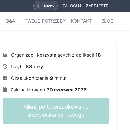
☾
ZALOGUJ
ZAREJESTRUJ
Ciemny
Q&A
TWOJE POTRZEBY - KONTAKT
BLOG
Organizacji korzystających z aplikacji
18
Użyto
88
razy
Czas ukończenia
9
minut
Zaktualizowano
20 czerwca 2026
Kliknij po Uporządkowanie
środowiska cyfrowego