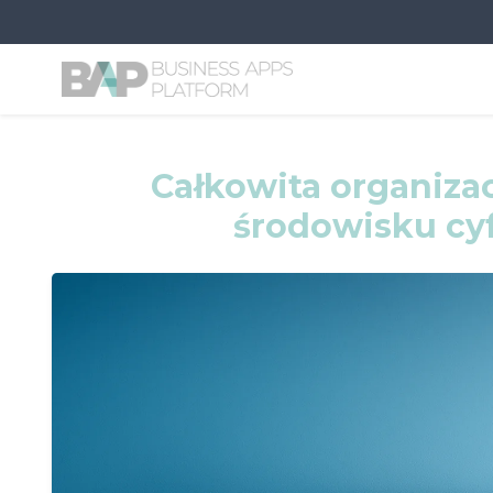
Całkowita organizac
środowisku cy