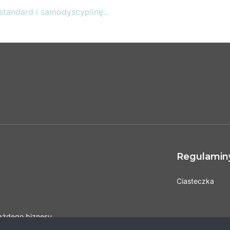
tandard i samodyscyplinę...
Regulaminy 
Ciasteczka
każdego biznesu.
tyk biznesowych,