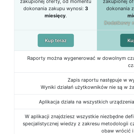
zakupionej oferty, od momentu
zakupionej o
dokonania zakupu wynosi:
3
dokonania 
miesięcy
.
mi
Dodatkowy m
Kup teraz
Ku
Raporty można wygenerować w dowolnym czasie,
cz
Zapis raportu następuje w w
Wyniki działań użytkowników nie są w ż
Aplikacja działa na wszystkich urządzeni
W aplikacji znajdziesz wszystkie niezbędne defi
specjalistycznej wiedzy z zakresu metodologii c
obaw wrócić i