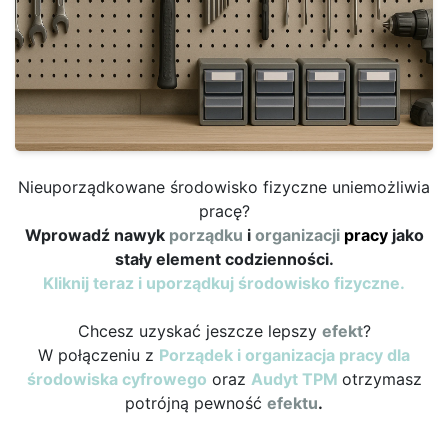
Nieuporządkowane środowisko fizyczne uniemożliwia
pracę?
Wprowadź nawyk
porządku
i
organizacji
pracy
jako
stały element codzienności.
Kliknij teraz i uporządkuj środowisko fizyczne.
Chcesz uzyskać jeszcze lepszy
efekt
?
W połączeniu z
Porządek i organizacja pracy dla
środowiska cyfrowego
oraz
Audyt TPM
otrzymasz
potrójną pewność
efektu
.