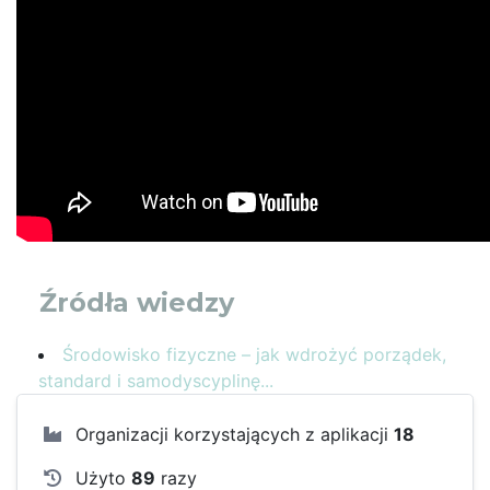
Źródła wiedzy
Środowisko fizyczne – jak wdrożyć porządek,
standard i samodyscyplinę...
Organizacji korzystających z aplikacji
18
Użyto
89
razy