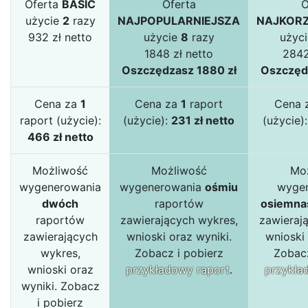
Oferta
BASIC
Oferta
O
użycie
2
razy
NAJPOPULARNIEJSZA
NAJKORZ
932 zł netto
użycie
8
razy
użyc
1848 zł netto
2842
Oszczędzasz 1880 zł
Oszczęd
Cena za
1
Cena za
1
raport
Cena 
raport (użycie):
(użycie):
231 zł netto
(użycie)
466 zł netto
Możliwość
Możliwość
Mo
wygenerowania
wygenerowania
ośmiu
wyge
dwóch
raportów
osiemna
raportów
zawierających wykres,
zawieraj
zawierających
wnioski oraz wyniki.
wnioski 
wykres,
Zobacz i pobierz
Zobacz
wnioski oraz
przykładowy raport
.
przykła
wyniki. Zobacz
i pobierz