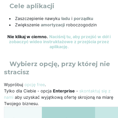
Cele aplikacji
Zaszczepienie nawyku
ładu
i
porządku
Zwiększenie
amortyzacji
roboczogodzin
Nie klikaj w ciemno.
Naciśnij tu, aby przejść w dół i
zobaczyć wideo instruktażowe z przejścia przez
aplikację.
Wybierz opcję, przy której nie
stracisz
Wypróbuj
opcję free
.
Tylko dla Ciebie - opcja
Enterprise
-
skontaktuj się z
nami
aby uzyskać wyjątkową ofertę skrojoną na miarę
Twojego biznesu.