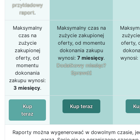
przykładowy
raport
.
Maksymalny
Maksymalny czas na
Maksyma
czas na
zużycie zakupionej
zużycie
zużycie
oferty, od momentu
oferty,
zakupionej
dokonania zakupu
dokona
oferty, od
wynosi:
7 miesięcy
.
wynosi:
momentu
Dodatkowy miesiąc?
dokonania
Sprawdź
zakupu wynosi:
3 miesięcy
.
Kup
Kup teraz
Ku
teraz
Raporty można wygenerować w dowolnym czasie, jed
naraz. Sesje nie są ograniczone czasowo.