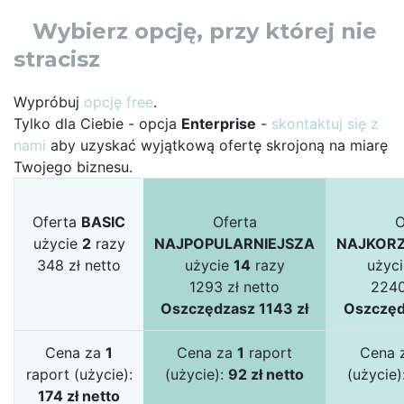
Wybierz opcję, przy której nie
stracisz
Wypróbuj
opcję free
.
Tylko dla Ciebie - opcja
Enterprise
-
skontaktuj się z
nami
aby uzyskać wyjątkową ofertę skrojoną na miarę
Twojego biznesu.
Oferta
BASIC
Oferta
O
użycie
2
razy
NAJPOPULARNIEJSZA
NAJKORZ
348 zł netto
użycie
14
razy
użyc
1293 zł netto
2240
Oszczędzasz 1143 zł
Oszczęd
Cena za
1
Cena za
1
raport
Cena 
raport (użycie):
(użycie):
92 zł netto
(użycie)
174 zł netto