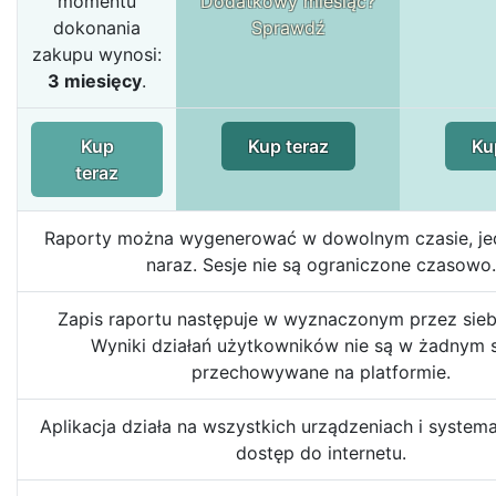
momentu
Dodatkowy miesiąc?
dokonania
Sprawdź
zakupu wynosi:
3 miesięcy
.
Kup
Kup teraz
Ku
teraz
Raporty można wygenerować w dowolnym czasie, jed
naraz. Sesje nie są ograniczone czasowo.
Zapis raportu następuje w wyznaczonym przez siebi
Wyniki działań użytkowników nie są w żadnym 
przechowywane na platformie.
Aplikacja działa na wszystkich urządzeniach i syste
dostęp do internetu.