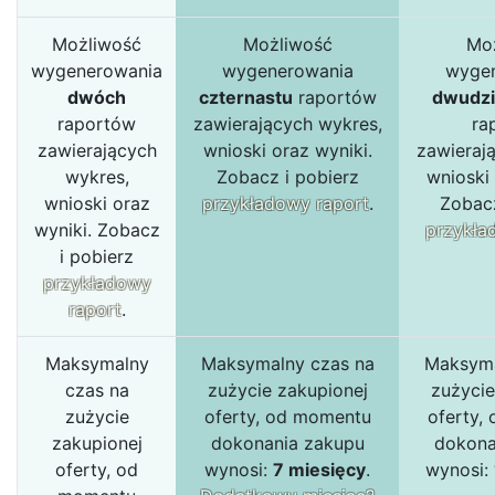
Możliwość
Możliwość
Mo
wygenerowania
wygenerowania
wyge
dwóch
czternastu
raportów
dwudzi
raportów
zawierających wykres,
ra
zawierających
wnioski oraz wyniki.
zawieraj
wykres,
Zobacz i pobierz
wnioski 
wnioski oraz
przykładowy raport
.
Zobacz
wyniki. Zobacz
przykła
i pobierz
przykładowy
raport
.
Maksymalny
Maksymalny czas na
Maksyma
czas na
zużycie zakupionej
zużycie
zużycie
oferty, od momentu
oferty,
zakupionej
dokonania zakupu
dokona
oferty, od
wynosi:
7 miesięcy
.
wynosi: