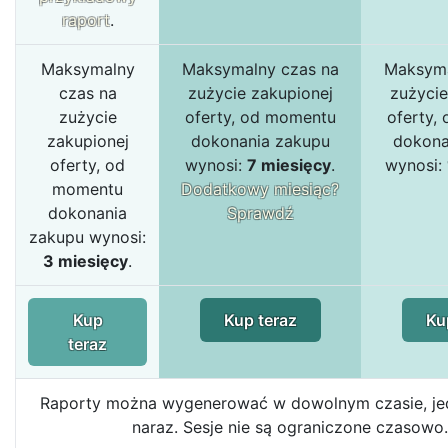
raport
.
Maksymalny
Maksymalny czas na
Maksyma
czas na
zużycie zakupionej
zużycie
zużycie
oferty, od momentu
oferty,
zakupionej
dokonania zakupu
dokona
oferty, od
wynosi:
7 miesięcy
.
wynosi:
momentu
Dodatkowy miesiąc?
dokonania
Sprawdź
zakupu wynosi:
3 miesięcy
.
Kup
Kup teraz
Ku
teraz
Raporty można wygenerować w dowolnym czasie, jed
naraz. Sesje nie są ograniczone czasowo.