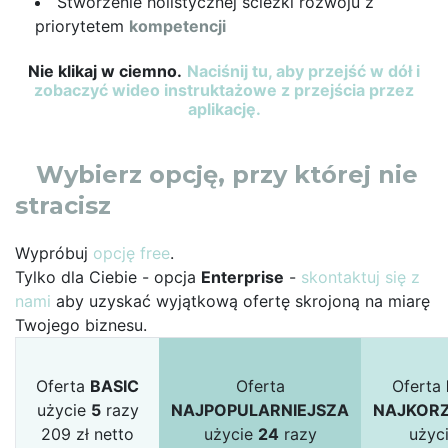
Stworzenie holistycznej ścieżki rozwoju z
priorytetem
kompetencji
Nie klikaj w ciemno.
Naciśnij tu, aby przejść w dół i
zobaczyć wideo instruktażowe z przejścia przez
aplikację.
Wybierz opcję, przy której nie
stracisz
Wypróbuj
opcję free
.
Tylko dla Ciebie - opcja
Enterprise
-
skontaktuj się z
nami
aby uzyskać wyjątkową ofertę skrojoną na miarę
Twojego biznesu.
Oferta
BASIC
Oferta
Oferta
użycie
5
razy
NAJPOPULARNIEJSZA
NAJKORZ
209 zł netto
użycie
24
razy
użyc