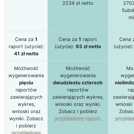
2234 zł netto
2703
Subsk
mi
Cena za
1
Cena za
1
raport
Cena 
raport (użycie):
(użycie):
93 zł netto
(użycie)
41 zł netto
Możliwość
Możliwość
Mo
wygenerowania
wygenerowania
wyge
pięciu
dwudziestu czterech
nielimit
raportów
raportów
ra
zawierających
zawierających wykres,
zawieraj
wykres,
wnioski oraz wyniki.
wnioski 
wnioski oraz
Zobacz i pobierz
Zobacz
wyniki. Zobacz
przykładowy raport
.
przykła
i pobierz
przykładowy