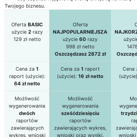
Twojego biznesu.
Oferta
BASIC
Oferta
użycie
2
razy
NAJPOPULARNIEJSZA
NAJKOR
129 zł netto
użycie
60
razy
użyc
998 zł netto
1478
Oszczędzasz 2872 zł
Oszczęd
Cena za
1
Cena za
1
raport
Cena
raport (użycie):
(użycie):
16 zł netto
(użycie
64 zł netto
Możliwość
Możliwość
Mo
wygenerowania
wygenerowania
wygene
dwóch
sześćdziesięciu
trzydz
raportów
raportów
ra
zawierających
zawierających wykres,
zawieraj
wykres, wnioski
wnioski oraz wyniki.
wnioski