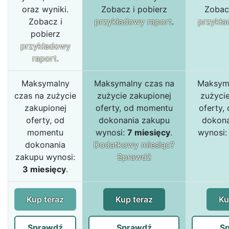
oraz wyniki.
Zobacz i pobierz
Zobac
Zobacz i
przykładowy raport
.
przykła
pobierz
przykładowy
raport
.
Maksymalny
Maksymalny czas na
Maksyma
czas na zużycie
zużycie zakupionej
zużyci
zakupionej
oferty, od momentu
oferty,
oferty, od
dokonania zakupu
dokona
momentu
wynosi:
7 miesięcy
.
wynosi
dokonania
Dodatkowy miesiąc?
zakupu wynosi:
Sprawdź
3 miesięcy
.
Kup teraz
Kup teraz
Ku
Sprawdź
Sprawdź
S