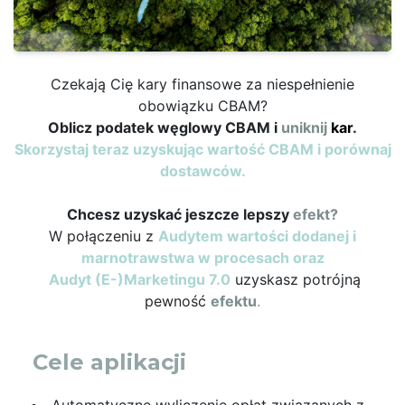
Czekają Cię kary finansowe za niespełnienie
obowiązku CBAM?
Oblicz podatek węglowy CBAM i
uniknij
kar
.
Skorzystaj teraz uzyskując wartość CBAM i porównaj
dostawców.
Chcesz uzyskać jeszcze lepszy
efekt?
W połączeniu z
Audytem wartości dodanej i
marnotrawstwa w procesach oraz
Audyt (E-)Marketingu 7.0
uzyskasz potrójną
pewność
efektu
.
Cele aplikacji
Automatyczne wyliczenie opłat związanych z