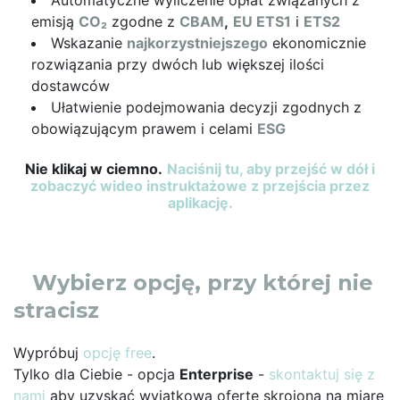
emisją
CO₂
zgodne z
CBAM
,
EU ETS1
i
ETS2
Wskazanie
najkorzystniejszego
ekonomicznie
rozwiązania przy dwóch lub większej ilości
dostawców
Ułatwienie podejmowania decyzji zgodnych z
obowiązującym prawem i celami
ESG
Nie klikaj w ciemno.
Naciśnij tu, aby przejść w dół i
zobaczyć wideo instruktażowe z przejścia przez
aplikację.
Wybierz opcję, przy której nie
stracisz
Wypróbuj
opcję free
.
Tylko dla Ciebie - opcja
Enterprise
-
skontaktuj się z
nami
aby uzyskać wyjątkową ofertę skrojoną na miarę