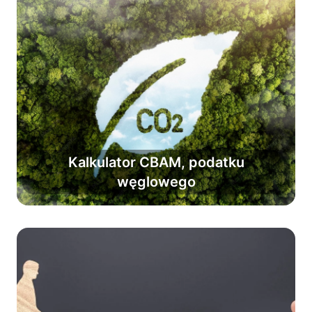
Kalkulator CBAM, podatku
Oblicz podatek węglowy CBAM i
węglowego
uniknij kar.