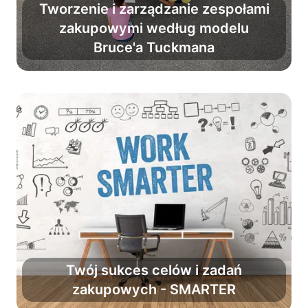
Tworzenie i zarządzanie zespołami
zakupowymi według modelu
Pokonaj chaos i zmień grupę
Bruce'a Tuckmana
w profesjonalny zespół.
Twój sukces celów i zadań
zakupowych - SMARTER
Zwiększ powodzenie planów o 90%.