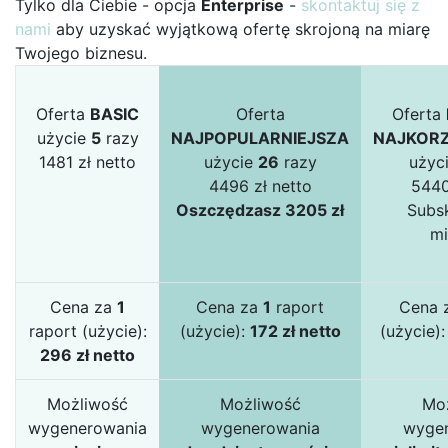
Tylko dla Ciebie - opcja
Enterprise
-
skontaktuj się z
nami
aby uzyskać wyjątkową ofertę skrojoną na miarę
Twojego biznesu.
Oferta
BASIC
Oferta
Oferta
użycie
5
razy
NAJPOPULARNIEJSZA
NAJKORZ
1481 zł netto
użycie
26
razy
użyc
4496 zł netto
5440
Oszczędzasz 3205 zł
Subsk
mi
Cena za
1
Cena za
1
raport
Cena 
raport (użycie):
(użycie):
172 zł netto
(użycie)
296 zł netto
Możliwość
Możliwość
Mo
wygenerowania
wygenerowania
wyge