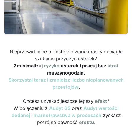
Nieprzewidziane przestoje, awarie maszyn i ciągłe
szukanie przyczyn usterek?
Zminimalizuj
ryzyko
usterek i pracuj bez
strat
maszynogodzin.
Skorzystaj teraz i zmniejsz liczbę nieplanowanych
przestojów
.
Chcesz uzyskać jeszcze lepszy
efekt
?
W połączeniu z
Audyt 6S
oraz
Audyt wartości
dodanej i marnotrawstwa w procesach
zyskasz
potrójną pewność
efektu
.