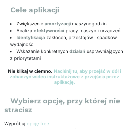
Cele aplikacji
Zwiększenie
a
mortyzacji
maszynogodzin
Analiza
efektywności
pracy maszyn i urządzeń
Identyfikacja
zakłóceń, przestojów i spadków
wydajności
Wskazanie konkretnych
działań
usprawniających
z priorytetami
Nie klikaj w ciemno.
Naciśnij tu, aby przejść w dół i
zobaczyć wideo instruktażowe z przejścia przez
aplikację.
Wybierz opcję, przy której nie
stracisz
Wypróbuj
opcję free
.