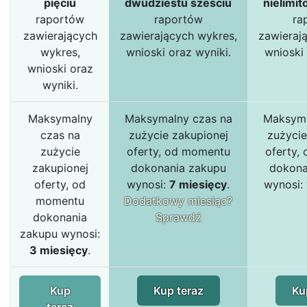
pięciu
dwudziestu sześciu
nielimit
raportów
raportów
ra
zawierających
zawierających wykres,
zawieraj
wykres,
wnioski oraz wyniki.
wnioski 
wnioski oraz
wyniki.
Maksymalny
Maksymalny czas na
Maksyma
czas na
zużycie zakupionej
zużycie
zużycie
oferty, od momentu
oferty,
zakupionej
dokonania zakupu
dokona
oferty, od
wynosi:
7 miesięcy
.
wynosi:
momentu
Dodatkowy miesiąc?
dokonania
Sprawdź
zakupu wynosi:
3 miesięcy
.
Kup
Kup teraz
Ku
teraz