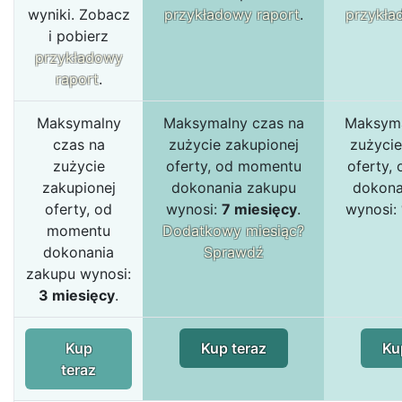
wyniki. Zobacz
przykładowy raport
.
przykła
i pobierz
przykładowy
raport
.
Maksymalny
Maksymalny czas na
Maksyma
czas na
zużycie zakupionej
zużycie
zużycie
oferty, od momentu
oferty,
zakupionej
dokonania zakupu
dokona
oferty, od
wynosi:
7 miesięcy
.
wynosi:
momentu
Dodatkowy miesiąc?
dokonania
Sprawdź
zakupu wynosi:
3 miesięcy
.
Kup
Kup teraz
Ku
teraz