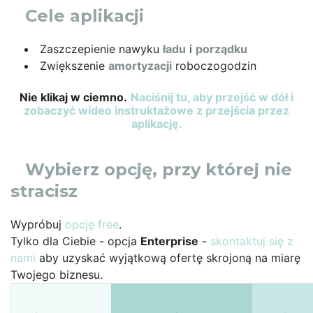
Cele aplikacji
Zaszczepienie nawyku
ładu
i
porządku
Zwiększenie
amortyzacji
roboczogodzin
Nie klikaj w ciemno.
Naciśnij tu, aby przejść w dół i
zobaczyć wideo instruktażowe z przejścia przez
aplikację.
Wybierz opcję, przy której nie
stracisz
Wypróbuj
opcję free
.
Tylko dla Ciebie - opcja
Enterprise
-
skontaktuj się z
nami
aby uzyskać wyjątkową ofertę skrojoną na miarę
Twojego biznesu.