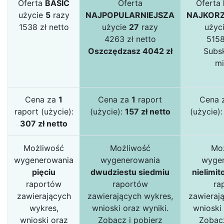
Oferta
BASIC
Oferta
Oferta
użycie
5
razy
NAJPOPULARNIEJSZA
NAJKORZ
1538 zł netto
użycie
27
razy
użyc
4263 zł netto
5158
Oszczędzasz 4042 zł
Subsk
mi
Cena za
1
Cena za
1
raport
Cena 
raport (użycie):
(użycie):
157 zł netto
(użycie)
307 zł netto
Możliwość
Możliwość
Mo
wygenerowania
wygenerowania
wyge
pięciu
dwudziestu siedmiu
nielimit
raportów
raportów
ra
zawierających
zawierających wykres,
zawieraj
wykres,
wnioski oraz wyniki.
wnioski 
wnioski oraz
Zobacz i pobierz
Zobacz