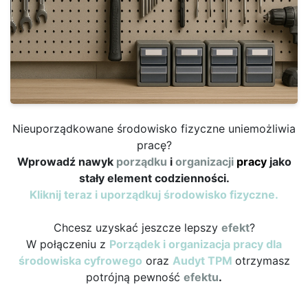
Nieuporządkowane środowisko fizyczne uniemożliwia
pracę?
Wprowadź nawyk
porządku
i
organizacji
pracy
jako
stały element codzienności.
Kliknij teraz i uporządkuj środowisko fizyczne.
Chcesz uzyskać jeszcze lepszy
efekt
?
W połączeniu z
Porządek i organizacja pracy dla
środowiska cyfrowego
oraz
Audyt TPM
otrzymasz
potrójną pewność
efektu
.