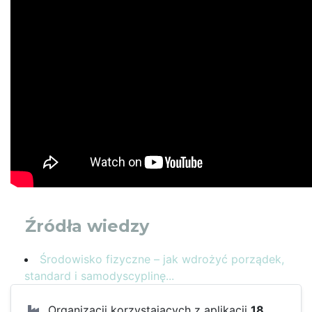
Źródła wiedzy
Środowisko fizyczne – jak wdrożyć porządek,
standard i samodyscyplinę...
Organizacji korzystających z aplikacji
18