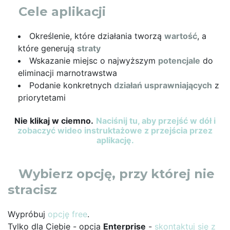
Cele aplikacji
Określenie, które działania tworzą
wartość
, a
które generują
straty
Wskazanie miejsc o najwyższym
potencjale
do
eliminacji marnotrawstwa
Podanie konkretnych
działań usprawniających
z
priorytetami
Nie klikaj w ciemno.
Naciśnij tu, aby przejść w dół i
zobaczyć wideo instruktażowe z przejścia przez
aplikację.
Wybierz opcję, przy której nie
stracisz
Wypróbuj
opcję free
.
Tylko dla Ciebie - opcja
Enterprise
-
skontaktuj się z