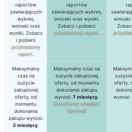
raportów
raportów
ra
zawierających
zawierających wykres,
zawieraj
wykres,
wnioski oraz wyniki.
wnioski 
wnioski oraz
Zobacz i pobierz
Zobacz
wyniki. Zobacz
przykładowy raport
.
przykła
i pobierz
przykładowy
raport
.
Maksymalny
Maksymalny czas na
Maksyma
czas na
zużycie zakupionej
zużycie
zużycie
oferty, od momentu
oferty,
zakupionej
dokonania zakupu
dokona
oferty, od
wynosi:
7 miesięcy
.
wynosi:
momentu
Dodatkowy miesiąc?
dokonania
Sprawdź
zakupu wynosi:
3 miesięcy
.