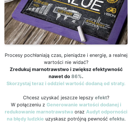
Procesy pochłaniają czas, pieniądze i energię, a realnej
wartości nie widać?
Zredukuj marnotrawstwo i zwiększ efektywność
nawet do
86%
.
Skorzystaj teraz i oddziel wartość dodaną od straty.
Chcesz uzyskać jeszcze lepszy
efekt
?
W połączeniu z
Generowanie wartości dodanej i
redukowanie marnotrawstwa
oraz
Audyt odporności
na błędy ludzkie
uzyskasz potrójną pewność
efektu
.