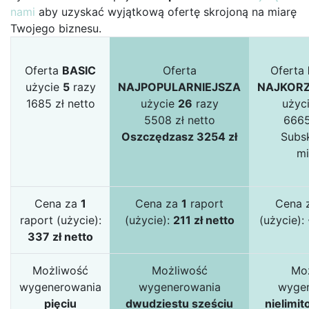
nami
aby uzyskać wyjątkową ofertę skrojoną na miarę
Twojego biznesu.
Oferta
BASIC
Oferta
Oferta
użycie
5
razy
NAJPOPULARNIEJSZA
NAJKORZ
1685 zł netto
użycie
26
razy
użyc
5508 zł netto
6665
Oszczędzasz 3254 zł
Subsk
mi
Cena za
1
Cena za
1
raport
Cena 
raport (użycie):
(użycie):
211 zł netto
(użycie):
337 zł netto
Możliwość
Możliwość
Mo
wygenerowania
wygenerowania
wyge
pięciu
dwudziestu sześciu
nielimit