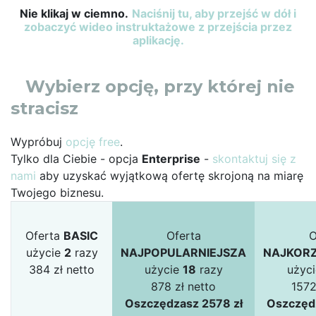
Nie klikaj w ciemno.
Naciśnij tu, aby przejść w dół i
zobaczyć wideo instruktażowe z przejścia przez
aplikację.
Wybierz opcję, przy której nie
stracisz
Wypróbuj
opcję free
.
Tylko dla Ciebie - opcja
Enterprise
-
skontaktuj się z
nami
aby uzyskać wyjątkową ofertę skrojoną na miarę
Twojego biznesu.
Oferta
BASIC
Oferta
O
użycie
2
razy
NAJPOPULARNIEJSZA
NAJKORZ
384 zł netto
użycie
18
razy
użyc
878 zł netto
1572
Oszczędzasz 2578 zł
Oszczęd