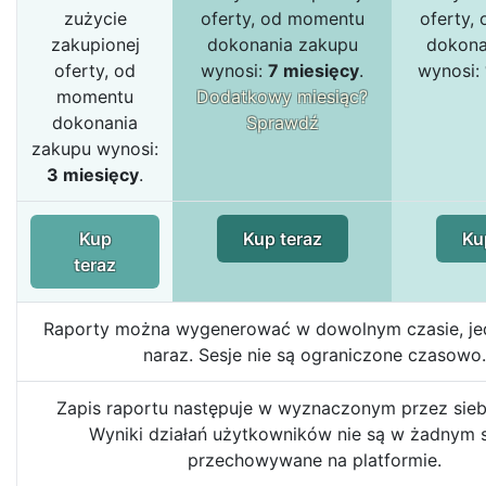
zużycie
oferty, od momentu
oferty,
zakupionej
dokonania zakupu
dokona
oferty, od
wynosi:
7 miesięcy
.
wynosi:
momentu
Dodatkowy miesiąc?
dokonania
Sprawdź
zakupu wynosi:
3 miesięcy
.
Kup
Kup teraz
Ku
teraz
Raporty można wygenerować w dowolnym czasie, jed
naraz. Sesje nie są ograniczone czasowo.
Zapis raportu następuje w wyznaczonym przez siebi
Wyniki działań użytkowników nie są w żadnym 
przechowywane na platformie.