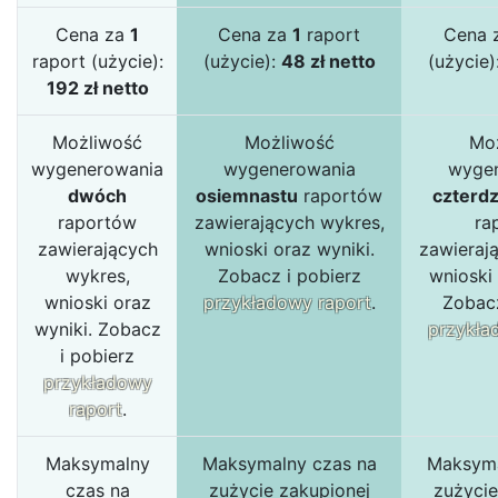
Cena za
1
Cena za
1
raport
Cena 
raport (użycie):
(użycie):
48 zł netto
(użycie)
192 zł netto
Możliwość
Możliwość
Mo
wygenerowania
wygenerowania
wyge
dwóch
osiemnastu
raportów
czterdz
raportów
zawierających wykres,
ra
zawierających
wnioski oraz wyniki.
zawieraj
wykres,
Zobacz i pobierz
wnioski 
wnioski oraz
przykładowy raport
.
Zobacz
wyniki. Zobacz
przykła
i pobierz
przykładowy
raport
.
Maksymalny
Maksymalny czas na
Maksyma
czas na
zużycie zakupionej
zużycie