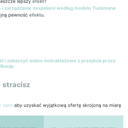
jeszcze lepszy
efekt
?
 i zarządzanie zespołami według modelu Tuckmana
ójną pewność
efektu
.
dół i zobaczyć wideo instruktażowe z przejścia przez
likację.
 stracisz
z nami
aby uzyskać wyjątkową ofertę skrojoną na miarę