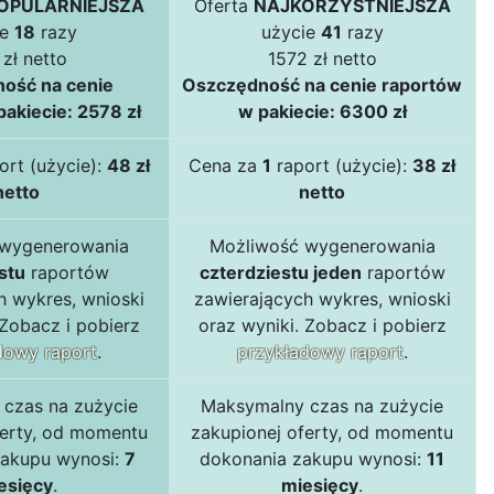
OPULARNIEJSZA
Oferta
NAJKORZYSTNIEJSZA
ie
18
razy
użycie
41
razy
zł netto
1572 zł netto
ość na cenie
Oszczędność na cenie raportów
akiecie: 2578 zł
w pakiecie: 6300 zł
ort (użycie):
48 zł
Cena za
1
raport (użycie):
38 zł
netto
netto
 wygenerowania
Możliwość wygenerowania
stu
raportów
czterdziestu jeden
raportów
h wykres, wnioski
zawierających wykres, wnioski
 Zobacz i pobierz
oraz wyniki. Zobacz i pobierz
dowy raport
.
przykładowy raport
.
czas na zużycie
Maksymalny czas na zużycie
ferty, od momentu
zakupionej oferty, od momentu
zakupu wynosi:
7
dokonania zakupu wynosi:
11
esięcy
.
miesięcy
.