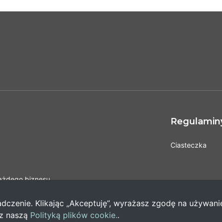
Regulaminy 
Ciasteczka
każdego biznesu.
tyk biznesowych,
onych Konsultantów Biznesu z Europy i z USA.
czenie. Klikając „Akceptuję”, wyrażasz zgodę na używani
 z naszą
Polityką plików cookie.
.