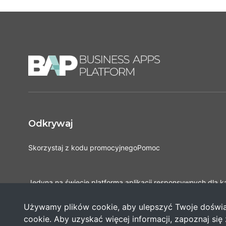
Odkrywaj
Skorzystaj z kodu promocyjnego
Pomoc
Jedyna na świecie platforma aplikacji responsywnych dla 
Opracowana na podstawie najlepszych i najnowszych prak
praktycznej wiedzy naukowej, przez najbardziej doświadcz
Używamy plików cookie, aby ulepszyć Twoje doświad
cookie. Aby uzyskać więcej informacji, zapoznaj się