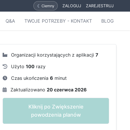
☾
ZALOGUJ
ZAREJESTRUJ
Ciemny
Q&A
TWOJE POTRZEBY - KONTAKT
BLOG
Organizacji korzystających z aplikacji
7
Użyto
100
razy
Czas ukończenia
6
minut
Zaktualizowano
20 czerwca 2026
Kliknij po Zwiększenie
powodzenia planów