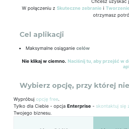
Chcesz uzyskać 
W połączeniu z
Skuteczne zebranie
i
Tworzenie
otrzymasz potr
Cel aplikacji
Maksymalne osiąganie
celów
Nie klikaj w ciemno.
Naciśnij tu, aby przejść w 
ap
Wybierz opcję, przy której nie
Wypróbuj
opcję free
.
Tylko dla Ciebie - opcja
Enterprise
-
skontaktuj się 
Twojego biznesu.