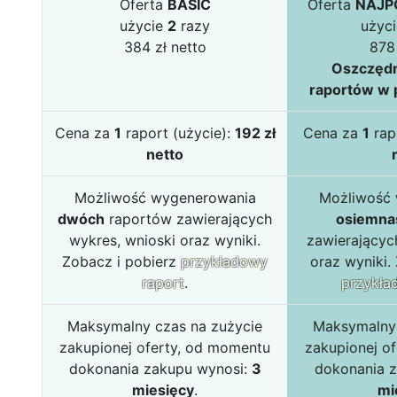
Oferta
BASIC
Oferta
NAJP
użycie
2
razy
użyc
384 zł netto
878 
Oszczędn
raportów w p
Cena za
1
raport (użycie):
192 zł
Cena za
1
rap
netto
Możliwość wygenerowania
Możliwość
dwóch
raportów zawierających
osiemna
wykres, wnioski oraz wyniki.
zawierającyc
Zobacz i pobierz
przykładowy
oraz wyniki.
raport
.
przykła
Maksymalny czas na zużycie
Maksymalny 
zakupionej oferty, od momentu
zakupionej o
dokonania zakupu wynosi:
3
dokonania 
miesięcy
.
mi