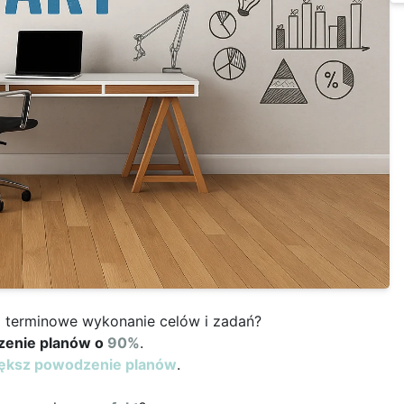
 terminowe wykonanie celów i zadań?
zenie planów o
90%
.
większ powodzenie planów
.