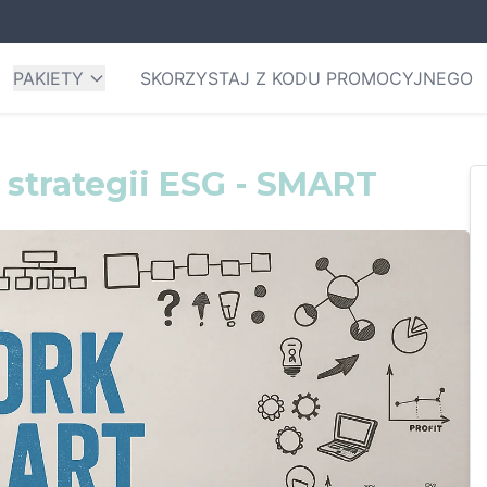
PAKIETY
SKORZYSTAJ Z KODU PROMOCYJNEGO
 strategii ESG - SMART