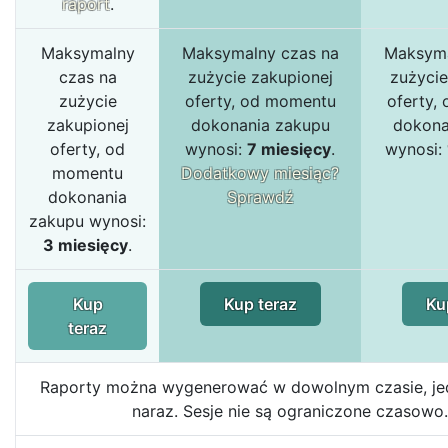
raport
.
Maksymalny
Maksymalny czas na
Maksyma
czas na
zużycie zakupionej
zużycie
zużycie
oferty, od momentu
oferty,
zakupionej
dokonania zakupu
dokona
oferty, od
wynosi:
7 miesięcy
.
wynosi:
momentu
Dodatkowy miesiąc?
dokonania
Sprawdź
zakupu wynosi:
3 miesięcy
.
Kup
Kup teraz
Ku
teraz
Raporty można wygenerować w dowolnym czasie, jed
naraz. Sesje nie są ograniczone czasowo.