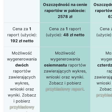
Oszczędność na cenie
Oszczędn
raportów w pakiecie:
raportów
2578 zł
6
Cena za
1
Cena za
1
raport
Cena 
raport (użycie):
(użycie):
48 zł netto
(użycie)
192 zł netto
Możliwość
Możliwość
Mo
wygenerowania
wygenerowania
wyge
dwóch
osiemnastu
raportów
czterdz
raportów
zawierających wykres,
ra
zawierających
wnioski oraz wyniki.
zawieraj
wykres,
Zobacz i pobierz
wnioski 
wnioski oraz
przykładowy raport
.
Zobacz
wyniki. Zobacz
przykła
i pobierz
przykładowy