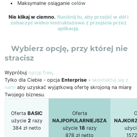
Maksymalne osiąganie
celów
Nie klikaj w ciemno.
Naciśnij tu, aby przejść w dół i
zobaczyć wideo instruktażowe z przejścia przez
aplikację.
Wybierz opcję, przy której nie
stracisz
Wypróbuj
opcję free
.
Tylko dla Ciebie - opcja
Enterprise
-
skontaktuj się z
nami
aby uzyskać wyjątkową ofertę skrojoną na miarę
Twojego biznesu.
Oferta
BASIC
Oferta
O
użycie
2
razy
NAJPOPULARNIEJSZA
NAJKORZ
384 zł netto
użycie
18
razy
użyc
878 zł netto
1572