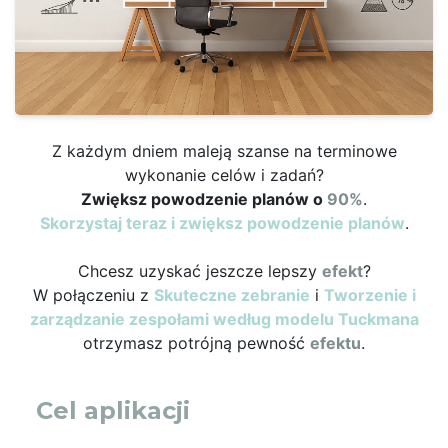
Z każdym dniem maleją szanse na terminowe
wykonanie celów i zadań?
Zwiększ powodzenie planów o
90%
.
Skorzystaj teraz i zwiększ powodzenie planów
.
Chcesz uzyskać jeszcze lepszy
efekt
?
W połączeniu z
Skuteczne zebranie
i
Tworzenie i
zarządzanie zespołami według modelu Tuckmana
otrzymasz potrójną pewność
efektu
.
Cel aplikacji