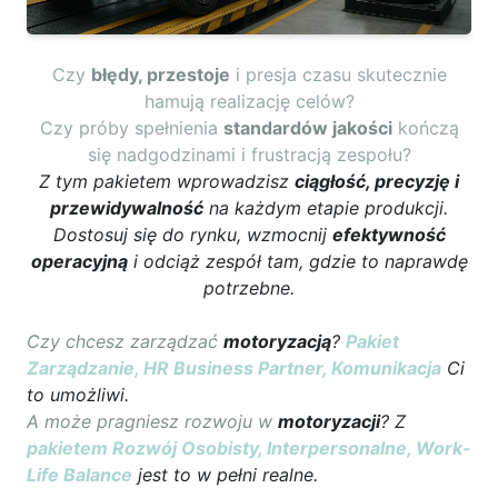
Czy
błędy, przestoje
i presja czasu skutecznie
hamują realizację celów?
Czy próby spełnienia
standardów jakości
kończą
się nadgodzinami i frustracją zespołu?
Z tym pakietem wprowadzisz
ciągłość, precyzję i
przewidywalność
na każdym etapie produkcji.
Dostosuj się do rynku, wzmocnij
efektywność
operacyjną
i odciąż zespół tam, gdzie to naprawdę
potrzebne.
Czy chcesz zarządzać
motoryzacją
?
Pakiet
Zarządzanie, HR Business Partner, Komunikacja
Ci
to umożliwi.
A może pragniesz rozwoju w
motoryzacji
? Z
pakietem Rozwój Osobisty, Interpersonalne, Work-
Life Balance
jest to w pełni realne.