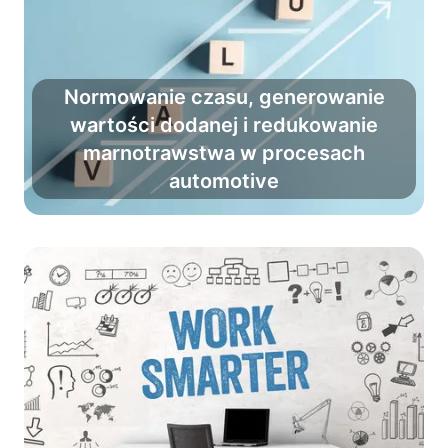
Normowanie czasu, generowanie
wartości dodanej i redukowanie
Zredukuj marnotrawstwo i zwiększ
marnotrawstwa w procesach
wartość dodaną, przy okazji
automotive
ułatwiając pracę codzienną.