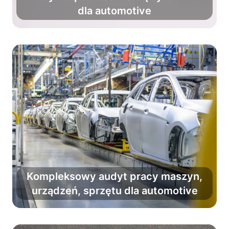
dla automotive
nawet do 81%.
Kompleksowy audyt pracy maszyn,
Zminimalizuj ryzyko usterek i pracuj
urządzeń, sprzętu dla automotive
bez strat maszynogodzin.