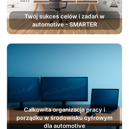
Twój sukces celów i zadań w
automotive - SMARTER
Zwiększ powodzenie planów o 90%.
Całkowita organizacja pracy i
Wprowadź nawyk porządku i
porządku w środowisku cyfrowym
organizacji jako stały element
dla automotive
codzienności.