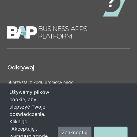
Odkrywaj
Skorzystaj z kodu promocyjnego
Pomoc
Używamy plików
cookie, aby
ulepszyć Twoje
Regulaminy i polityka
doświadczenie.
Klikając
Ciasteczka
„Akceptuję”,
Zaakceptuj
wyrażasz zgodę