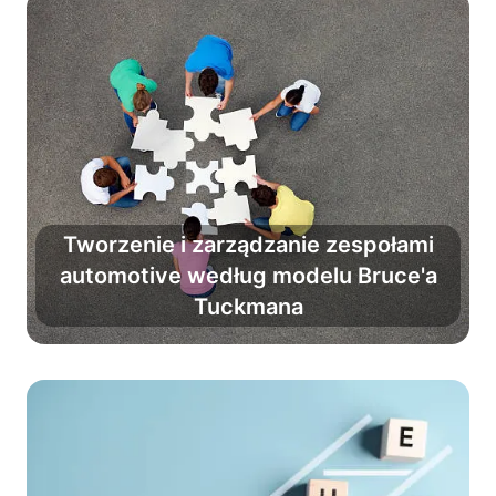
Tworzenie i zarządzanie zespołami
automotive według modelu Bruce'a
Pokonaj chaos i zmień grupę
Tuckmana
w profesjonalny zespół.