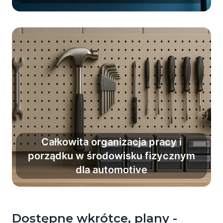
Całkowita organizacja pracy i
Wprowadź nawyk porządku i
porządku w środowisku fizycznym
organizacji pracy jako stały element
dla automotive
codzienności.
Dostępne wkrótce, plany -